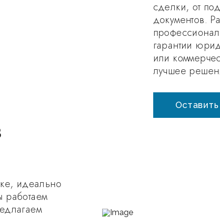
сделки, от по
документов. Ра
профессионал
гарантии юрид
или коммерче
лучшее решен
Оставить
в
йке, идеально
ы работаем
редлагаем