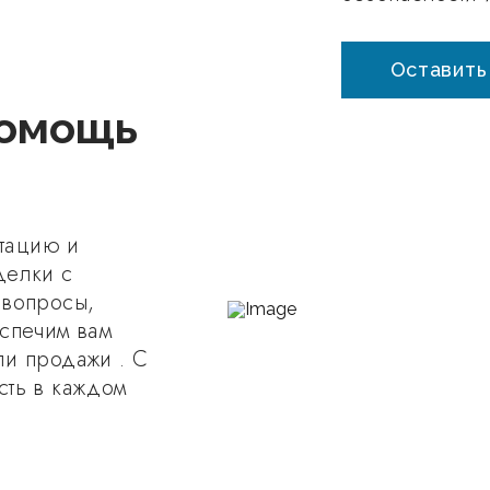
Оставить
помощь
тацию и
делки с
 вопросы,
еспечим вам
ли продажи . С
сть в каждом